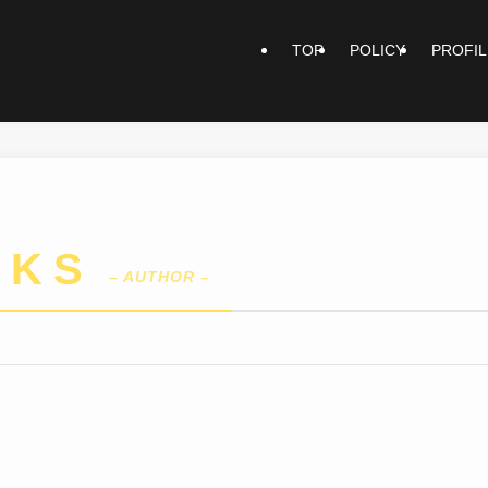
TOP
POLICY
PROFIL
RKS
– AUTHOR –