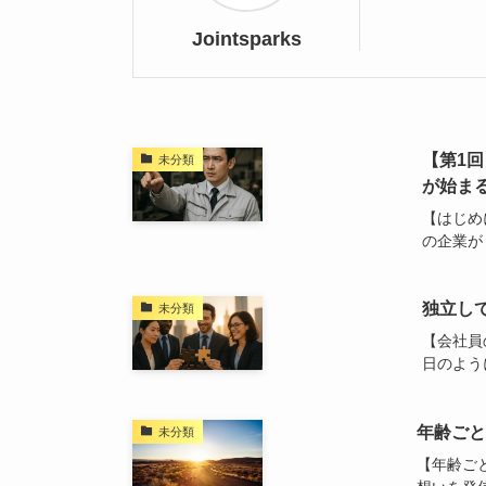
Jointsparks
【第1
未分類
が始ま
【はじめ
の企業が「
独立し
未分類
【会社員
日のように
年齢ごと
未分類
【年齢ごと