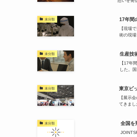
想いを発信
17年
未分類
【現場で
術の現場
生産技
未分類
【17年
した。国
東京ビ
未分類
【展示会
てきました
全国を
未分類
JOIN