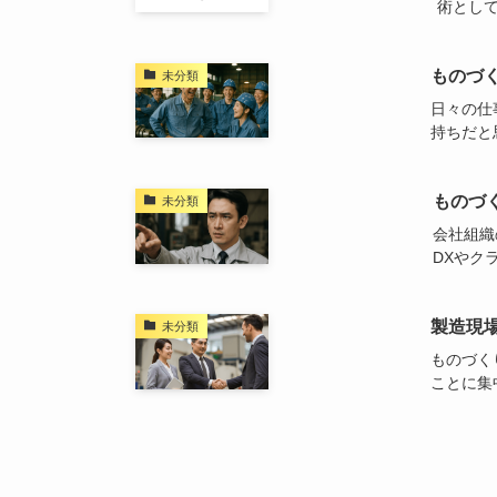
術として
ものづ
未分類
日々の仕
持ちだと思
ものづ
未分類
会社組織
DXやクラ
製造現
未分類
ものづく
ことに集中