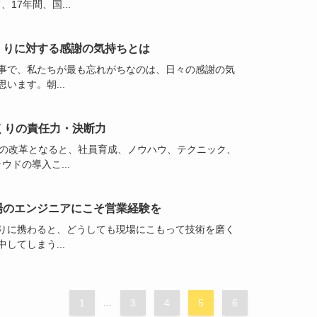
、17年間、国...
くりに対する感謝の気持ちとは
事で、私たちが最も忘れがちなのは、日々の感謝の気
います。朝...
くりの責任力・決断力
の改革となると、社員育成、ノウハウ、テクニック、
ウドの導入こ...
場のエンジニアにこそ営業経験を
りに携わると、どうしても現場にこもって技術を磨く
してしまう...
1
...
3
4
5
6