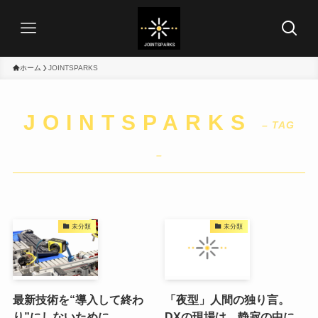
ホーム
JOINTSPARKS
JOINTSPARKS
– TAG
–
未分類
未分類
最新技術を“導入して終わ
「夜型」人間の独り言。
り”にしないために
DXの現場は、静寂の中に